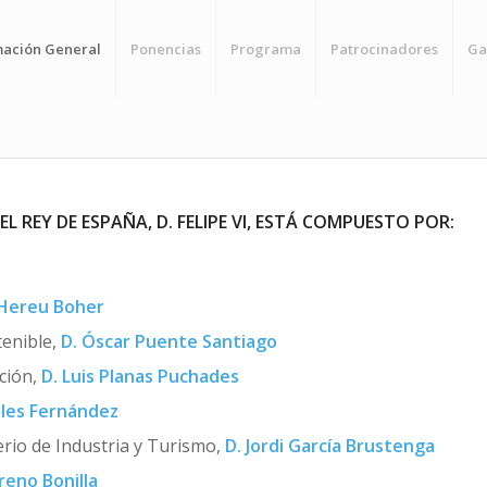
mación General
Ponencias
Programa
Patrocinadores
Ga
 EL REY DE ESPAÑA
, D. FELIPE VI, ESTÁ COMPUESTO POR:
i Hereu Boher
tenible,
D. Óscar Puente Santiago
ación,
D. Luis Planas Puchades
les Fernández
erio de Industria y Turismo,
D. Jordi García Brustenga
reno Bonilla