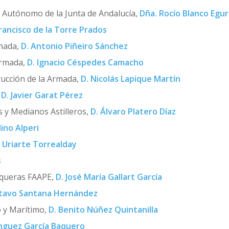
 Autónomo de la Junta de Andalucía,
Dña. Rocío Blanco Egu
Francisco de la Torre Prados
rmada,
D. Antonio Piñeiro Sánchez
Armada,
D. Ignacio Céspedes Camacho
rucción de la Armada,
D. Nicolás Lapique Martín
D. Javier Garat Pérez
 y Medianos Astilleros,
D. Álvaro Platero Díaz
lino Alperi
r Uriarte Torrealday
s
squeras FAAPE,
D. José María Gallart García
stavo Santana Hernández
o y Marítimo,
D. Benito Núñez Quintanilla
nguez García Baquero