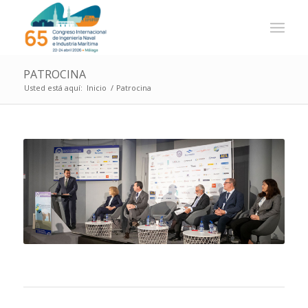
PATROCINA
Usted está aquí:
Inicio
/
Patrocina